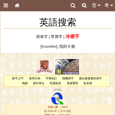
普
粵
英語搜索
冷僻字
所有字
|
常用字
|
[
traveller
], 找到 0 個
新手入門
使用凡例
字庫統計
隨機漢字
最近被搜索的漢字
鳴謝
製作單位
私隱政策
免責聲明
意見簿
（
管理員
）
在線人數： 3403
自 2014 年 7 月 8 日起