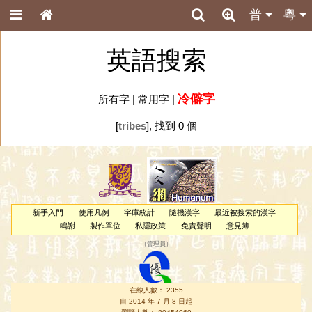
普
粵
英語搜索
冷僻字
所有字
|
常用字
|
[
tribes
], 找到 0 個
新手入門
使用凡例
字庫統計
隨機漢字
最近被搜索的漢字
鳴謝
製作單位
私隱政策
免責聲明
意見簿
（
管理員
）
在線人數： 2355
自 2014 年 7 月 8 日起