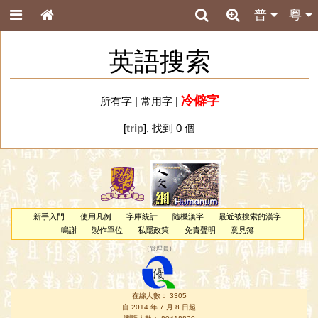
普
粵
英語搜索
冷僻字
所有字
|
常用字
|
[
trip
], 找到 0 個
新手入門
使用凡例
字庫統計
隨機漢字
最近被搜索的漢字
鳴謝
製作單位
私隱政策
免責聲明
意見簿
（
管理員
）
在線人數： 3305
自 2014 年 7 月 8 日起