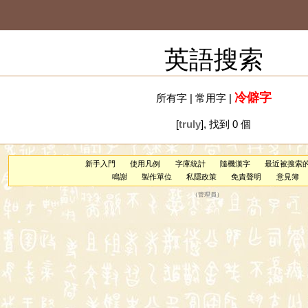
英語搜索
冷僻字
所有字
|
常用字
|
[
truly
], 找到 0 個
新手入門
使用凡例
字庫統計
隨機漢字
最近被搜索
鳴謝
製作單位
私隱政策
免責聲明
意見簿
（
管理員
）