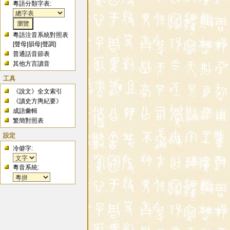
粵語分類字表:
粵語注音系統對照表
[
聲母
|
韻母
|
聲調
]
普通話音節表
其他方言讀音
工具
《說文》全文索引
《讀史方輿紀要》
成語彙輯
繁簡對照表
設定
冷僻字:
粵音系統: