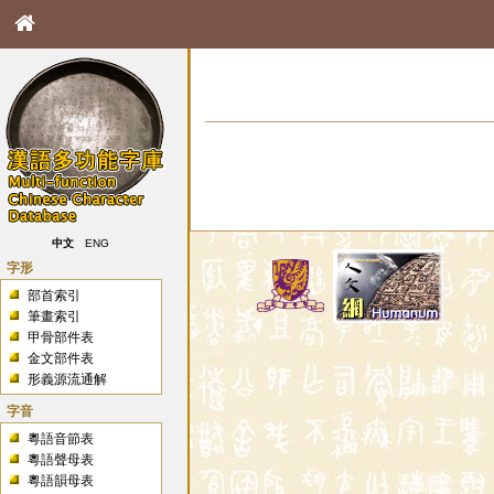
中文
ENG
字形
部首索引
筆畫索引
甲骨部件表
金文部件表
形義源流通解
字音
粵語音節表
粵語聲母表
粵語韻母表