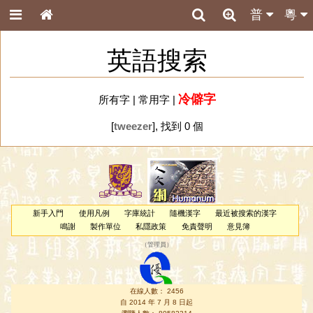
普
粵
英語搜索
冷僻字
所有字
|
常用字
|
[
tweezer
], 找到 0 個
新手入門
使用凡例
字庫統計
隨機漢字
最近被搜索的漢字
鳴謝
製作單位
私隱政策
免責聲明
意見簿
（
管理員
）
在線人數： 2456
自 2014 年 7 月 8 日起