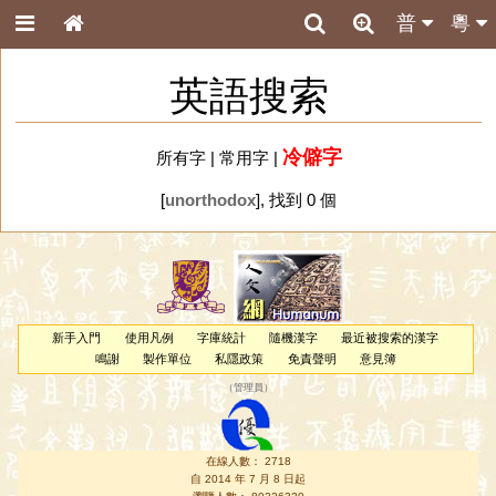
普
粵
英語搜索
冷僻字
所有字
|
常用字
|
[
unorthodox
], 找到 0 個
新手入門
使用凡例
字庫統計
隨機漢字
最近被搜索的漢字
鳴謝
製作單位
私隱政策
免責聲明
意見簿
（
管理員
）
在線人數： 2718
自 2014 年 7 月 8 日起