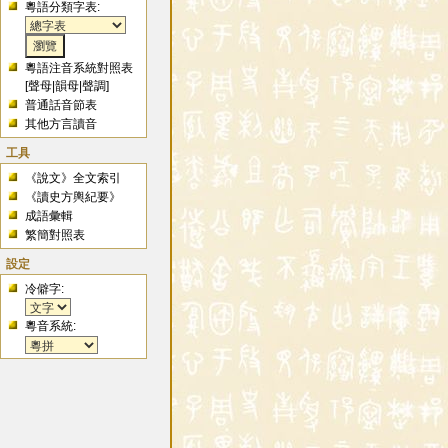
粵語分類字表:
粵語注音系統對照表
[
聲母
|
韻母
|
聲調
]
普通話音節表
其他方言讀音
工具
《說文》全文索引
《讀史方輿紀要》
成語彙輯
繁簡對照表
設定
冷僻字:
粵音系統: