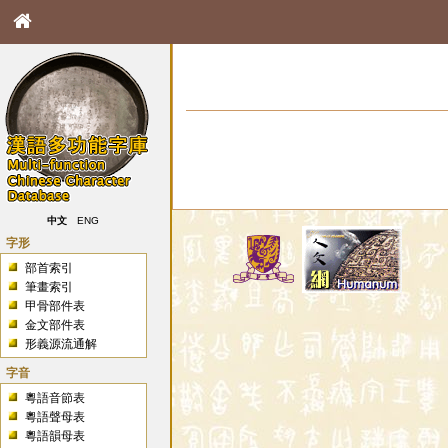
中文
ENG
字形
部首索引
筆畫索引
甲骨部件表
金文部件表
形義源流通解
字音
粵語音節表
粵語聲母表
粵語韻母表