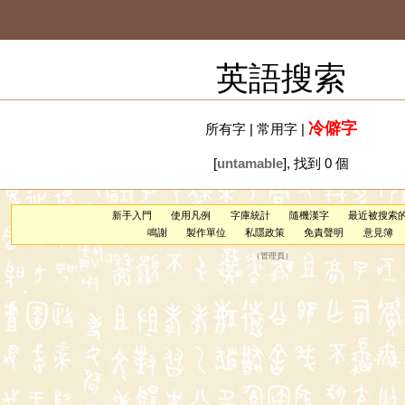
英語搜索
冷僻字
所有字
|
常用字
|
[
untamable
], 找到 0 個
新手入門
使用凡例
字庫統計
隨機漢字
最近被搜索
鳴謝
製作單位
私隱政策
免責聲明
意見簿
（
管理員
）