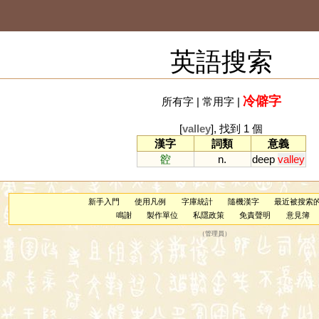
英語搜索
冷僻字
所有字
|
常用字
|
[
valley
], 找到 1 個
漢字
詞類
意義
谾
n.
deep
valley
新手入門
使用凡例
字庫統計
隨機漢字
最近被搜索
鳴謝
製作單位
私隱政策
免責聲明
意見簿
（
管理員
）