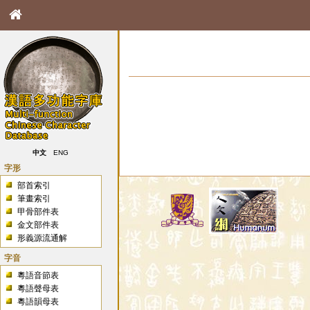
中文
ENG
字形
部首索引
筆畫索引
甲骨部件表
金文部件表
形義源流通解
字音
粵語音節表
粵語聲母表
粵語韻母表