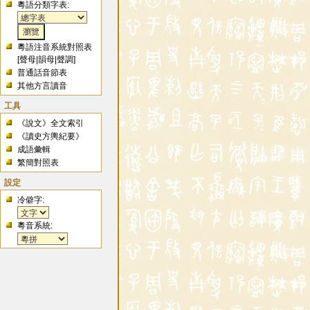
粵語分類字表:
粵語注音系統對照表
[
聲母
|
韻母
|
聲調
]
普通話音節表
其他方言讀音
工具
《說文》全文索引
《讀史方輿紀要》
成語彙輯
繁簡對照表
設定
冷僻字:
粵音系統: