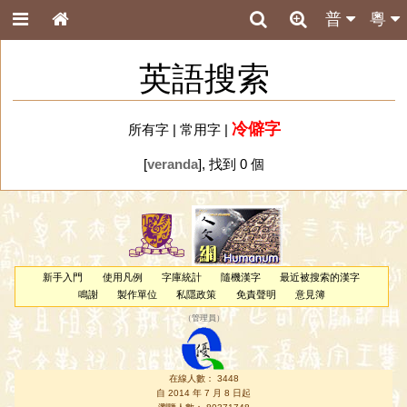
普
粵
英語搜索
冷僻字
所有字
|
常用字
|
[
veranda
], 找到 0 個
新手入門
使用凡例
字庫統計
隨機漢字
最近被搜索的漢字
鳴謝
製作單位
私隱政策
免責聲明
意見簿
（
管理員
）
在線人數： 3448
自 2014 年 7 月 8 日起