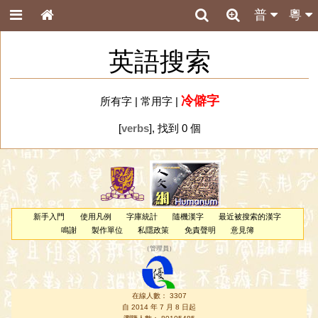
普
粵
英語搜索
冷僻字
所有字
|
常用字
|
[
verbs
], 找到 0 個
新手入門
使用凡例
字庫統計
隨機漢字
最近被搜索的漢字
鳴謝
製作單位
私隱政策
免責聲明
意見簿
（
管理員
）
在線人數： 3307
自 2014 年 7 月 8 日起