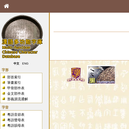
中文
ENG
字形
部首索引
筆畫索引
甲骨部件表
金文部件表
形義源流通解
字音
粵語音節表
粵語聲母表
粵語韻母表