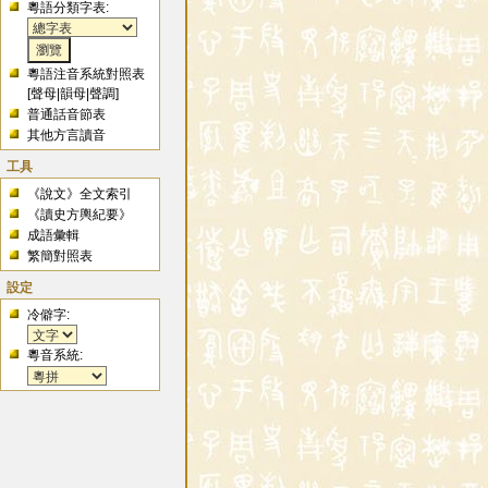
粵語分類字表:
粵語注音系統對照表
[
聲母
|
韻母
|
聲調
]
普通話音節表
其他方言讀音
工具
《說文》全文索引
《讀史方輿紀要》
成語彙輯
繁簡對照表
設定
冷僻字:
粵音系統: