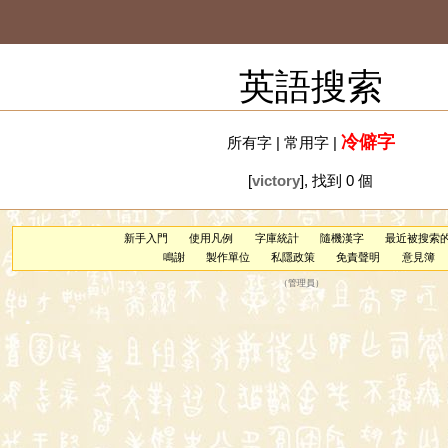
英語搜索
冷僻字
所有字
|
常用字
|
[
victory
], 找到 0 個
新手入門
使用凡例
字庫統計
隨機漢字
最近被搜索
鳴謝
製作單位
私隱政策
免責聲明
意見簿
（
管理員
）