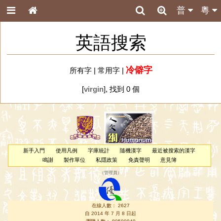
普
粵
英語搜索
冷僻字
所有字
|
常用字
|
[
virgin
], 找到 0 個
新手入門
使用凡例
字庫統計
隨機漢字
最近被搜索的漢字
鳴謝
製作單位
私隱政策
免責聲明
意見簿
（
管理員
）
在線人數： 2627
自 2014 年 7 月 8 日起