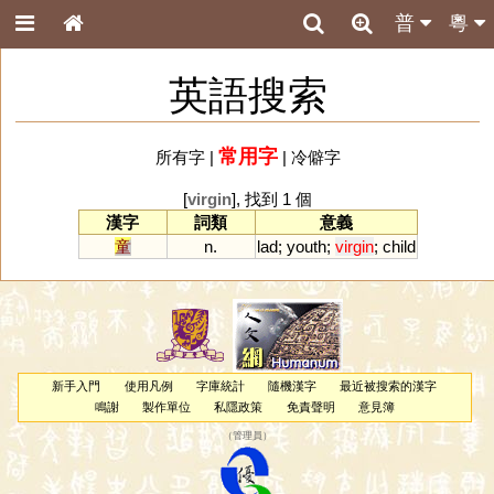
普
粵
英語搜索
常用字
所有字
|
|
冷僻字
[
virgin
], 找到 1 個
漢字
詞類
意義
童
n.
lad
;
youth
;
virgin
;
child
新手入門
使用凡例
字庫統計
隨機漢字
最近被搜索的漢字
鳴謝
製作單位
私隱政策
免責聲明
意見簿
（
管理員
）