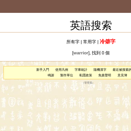
英語搜索
冷僻字
所有字
|
常用字
|
[
warrior
], 找到 0 個
新手入門
使用凡例
字庫統計
隨機漢字
最近被搜索
鳴謝
製作單位
私隱政策
免責聲明
意見簿
（
管理員
）