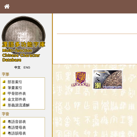
中文
ENG
字形
部首索引
筆畫索引
甲骨部件表
金文部件表
形義源流通解
字音
粵語音節表
粵語聲母表
粵語韻母表