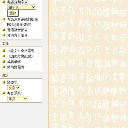
粵語分類字表:
粵語注音系統對照表
[
聲母
|
韻母
|
聲調
]
普通話音節表
其他方言讀音
工具
《說文》全文索引
《讀史方輿紀要》
成語彙輯
繁簡對照表
設定
冷僻字:
粵音系統: