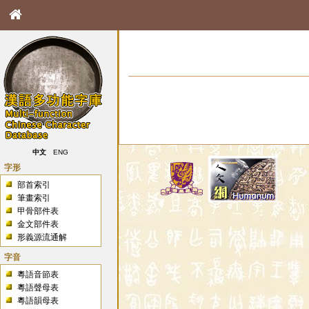
中文
ENG
字形
部首索引
筆畫索引
甲骨部件表
金文部件表
形義源流通解
字音
粵語音節表
粵語聲母表
粵語韻母表