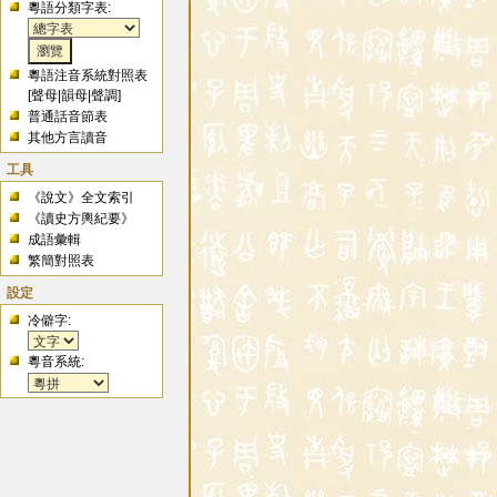
粵語分類字表:
粵語注音系統對照表
[
聲母
|
韻母
|
聲調
]
普通話音節表
其他方言讀音
工具
《說文》全文索引
《讀史方輿紀要》
成語彙輯
繁簡對照表
設定
冷僻字:
粵音系統: