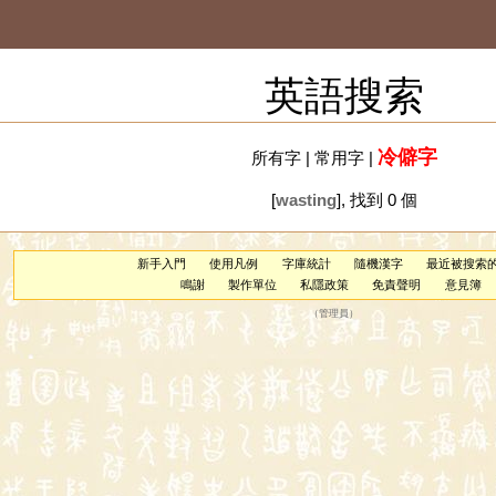
英語搜索
冷僻字
所有字
|
常用字
|
[
wasting
], 找到 0 個
新手入門
使用凡例
字庫統計
隨機漢字
最近被搜索
鳴謝
製作單位
私隱政策
免責聲明
意見簿
（
管理員
）