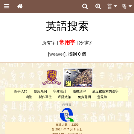
普
粵
英語搜索
常用字
所有字
|
|
冷僻字
[
weaver
], 找到 0 個
新手入門
使用凡例
字庫統計
隨機漢字
最近被搜索的漢字
鳴謝
製作單位
私隱政策
免責聲明
意見簿
（
管理員
）
在線人數： 2259
自 2014 年 7 月 8 日起