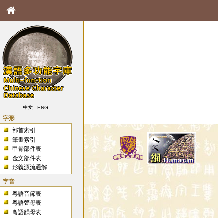
中文
ENG
字形
部首索引
筆畫索引
甲骨部件表
金文部件表
形義源流通解
字音
粵語音節表
粵語聲母表
粵語韻母表