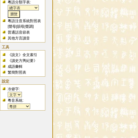
粵語分類字表:
粵語注音系統對照表
[
聲母
|
韻母
|
聲調
]
普通話音節表
其他方言讀音
工具
《說文》全文索引
《讀史方輿紀要》
成語彙輯
繁簡對照表
設定
冷僻字:
粵音系統: