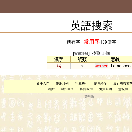
英語搜索
常用字
所有字
|
|
冷僻字
[
wether
], 找到 1 個
漢字
詞類
意義
羯
n.
wether
;
Jie
national
新手入門
使用凡例
字庫統計
隨機漢字
最近被搜索
鳴謝
製作單位
私隱政策
免責聲明
意見簿
（
管理員
）