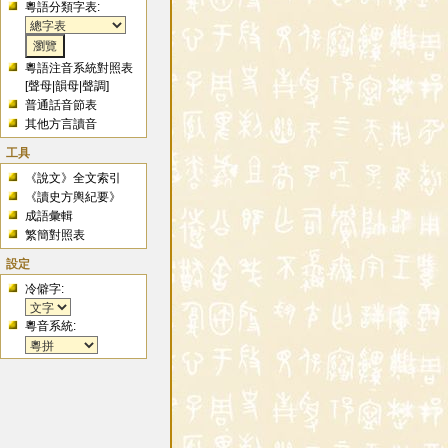
粵語分類字表:
粵語注音系統對照表
[
聲母
|
韻母
|
聲調
]
普通話音節表
其他方言讀音
工具
《說文》全文索引
《讀史方輿紀要》
成語彙輯
繁簡對照表
設定
冷僻字:
粵音系統: