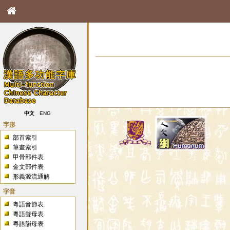
中文
ENG
字形
部首索引
筆畫索引
甲骨部件表
金文部件表
形義源流通解
字音
粵語音節表
粵語聲母表
粵語韻母表