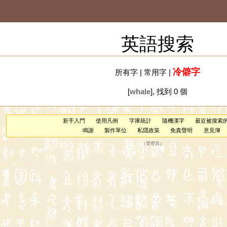
英語搜索
冷僻字
所有字
|
常用字
|
[
whale
], 找到 0 個
新手入門
使用凡例
字庫統計
隨機漢字
最近被搜索
鳴謝
製作單位
私隱政策
免責聲明
意見簿
（
管理員
）