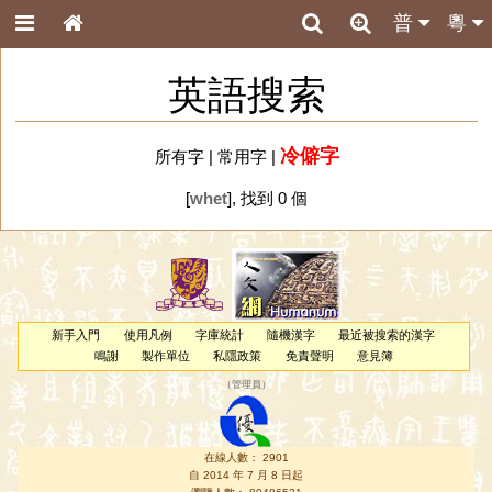
普
粵
英語搜索
冷僻字
所有字
|
常用字
|
[
whet
], 找到 0 個
新手入門
使用凡例
字庫統計
隨機漢字
最近被搜索的漢字
鳴謝
製作單位
私隱政策
免責聲明
意見簿
（
管理員
）
在線人數： 2901
自 2014 年 7 月 8 日起