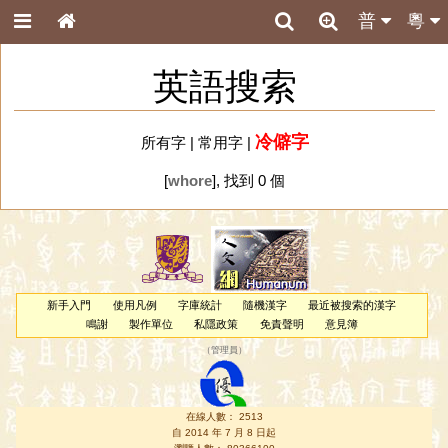
普
粵
英語搜索
冷僻字
所有字
|
常用字
|
[
whore
], 找到 0 個
新手入門
使用凡例
字庫統計
隨機漢字
最近被搜索的漢字
鳴謝
製作單位
私隱政策
免責聲明
意見簿
（
管理員
）
在線人數： 2513
自 2014 年 7 月 8 日起