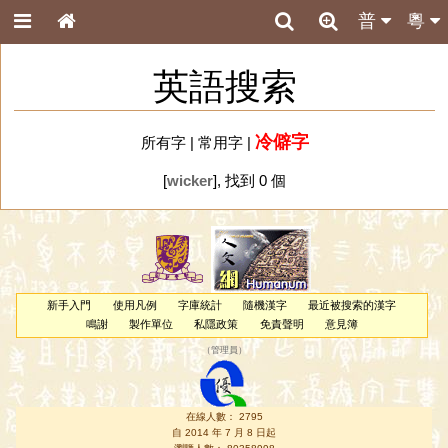
普
粵
英語搜索
冷僻字
所有字
|
常用字
|
[
wicker
], 找到 0 個
新手入門
使用凡例
字庫統計
隨機漢字
最近被搜索的漢字
鳴謝
製作單位
私隱政策
免責聲明
意見簿
（
管理員
）
在線人數： 2795
自 2014 年 7 月 8 日起