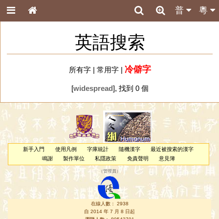
普
粵
英語搜索
冷僻字
所有字
|
常用字
|
[
widespread
], 找到 0 個
新手入門
使用凡例
字庫統計
隨機漢字
最近被搜索的漢字
鳴謝
製作單位
私隱政策
免責聲明
意見簿
（
管理員
）
在線人數： 2938
自 2014 年 7 月 8 日起