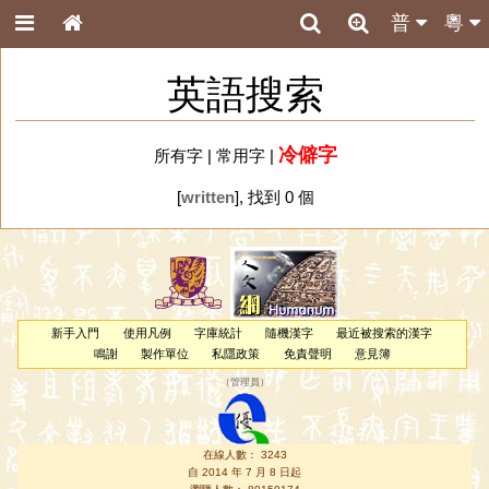
普
粵
英語搜索
冷僻字
所有字
|
常用字
|
[
written
], 找到 0 個
新手入門
使用凡例
字庫統計
隨機漢字
最近被搜索的漢字
鳴謝
製作單位
私隱政策
免責聲明
意見簿
（
管理員
）
在線人數： 3243
自 2014 年 7 月 8 日起