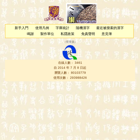
新手入門
使用凡例
字庫統計
隨機漢字
最近被搜索的漢字
鳴謝
製作單位
私隱政策
免責聲明
意見簿
（
管理員
）
在線人數： 3461
自 2014 年 7 月 8 日起
瀏覽人數： 80103779
使用次數： 293988426