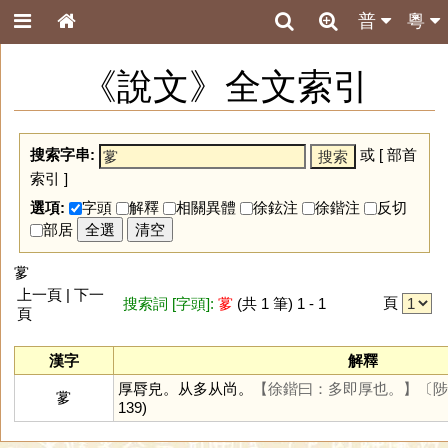
普
粵
《說文》全文索引
搜索字串:
或 [
部首
索引
]
選項:
字頭
解釋
相關異體
徐鉉注
徐鍇注
反切
部居
全選
清空
㗬
上一頁 | 下一
頁
搜索詞 [字頭]:
㗬
(共 1 筆) 1 - 1
頁
漢字
解釋
厚脣皃。从多从尚。
【徐鍇曰：多即厚也。】
〔陟
㗬
139)