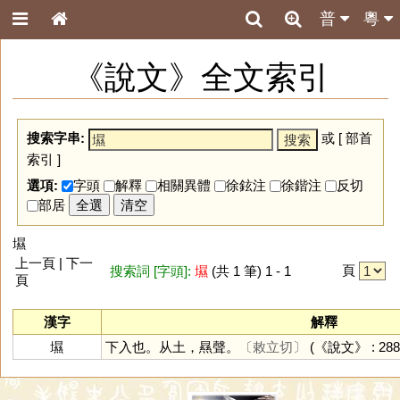
普
粵
《說文》全文索引
搜索字串:
或 [
部首
索引
]
選項:
字頭
解釋
相關異體
徐鉉注
徐鍇注
反切
部居
全選
清空
㙷
上一頁 | 下一
頁
搜索詞 [字頭]:
㙷
(共 1 筆) 1 - 1
頁
漢字
解釋
㙷
下入也。从土，㬎聲。
〔敕立切〕
(《說文》 : 288 