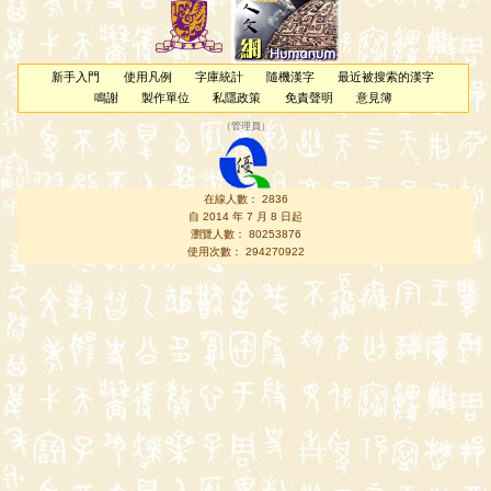
新手入門
使用凡例
字庫統計
隨機漢字
最近被搜索的漢字
鳴謝
製作單位
私隱政策
免責聲明
意見簿
（
管理員
）
在線人數： 2836
自 2014 年 7 月 8 日起
瀏覽人數： 80253876
使用次數： 294270922