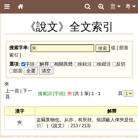
普
粵
《說文》全文索引
搜索字串:
或 [
部首
索引
]
選項:
字頭
解釋
相關異體
徐鉉注
徐鍇注
反切
部居
全選
清空
㚒
上一頁 | 下一
頁
搜索詞 [字頭]:
㚒
(共 1 筆) 1 - 1
頁
漢字
解釋
盜竊褱物也。从亦，有所持。俗謂蔽人俾㚒是也。
㚒
切〕
(《說文》 : 213 / 213)