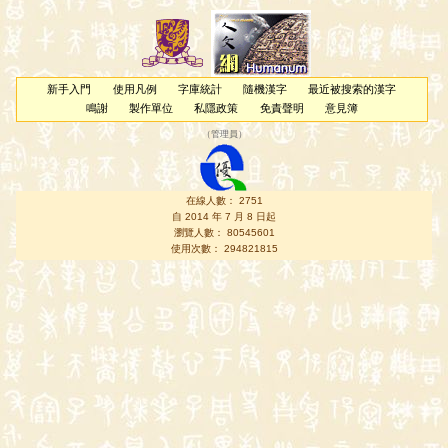
新手入門
使用凡例
字庫統計
隨機漢字
最近被搜索的漢字
鳴謝
製作單位
私隱政策
免責聲明
意見簿
（
管理員
）
在線人數： 2751
自 2014 年 7 月 8 日起
瀏覽人數： 80545601
使用次數： 294821815