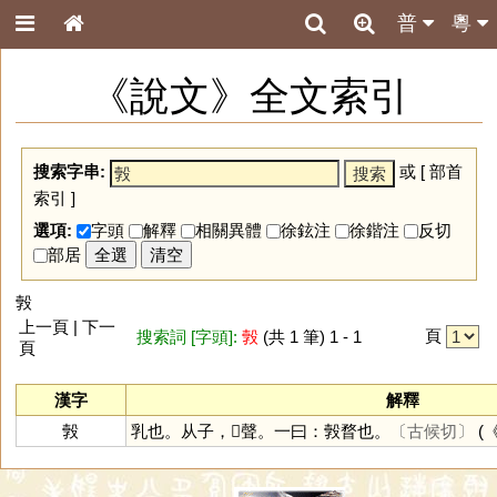
普
粵
《說文》全文索引
搜索字串:
或 [
部首
索引
]
選項:
字頭
解釋
相關異體
徐鉉注
徐鍇注
反切
部居
全選
清空
㝅
上一頁 | 下一
頁
搜索詞 [字頭]:
㝅
(共 1 筆) 1 - 1
頁
漢字
解釋
㝅
乳也。从子，𣪊聲。一曰：㝅瞀也。
〔古候切〕
(《