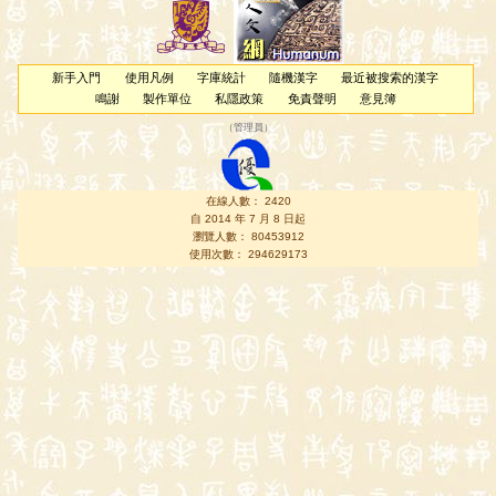
新手入門
使用凡例
字庫統計
隨機漢字
最近被搜索的漢字
鳴謝
製作單位
私隱政策
免責聲明
意見簿
（
管理員
）
在線人數： 2420
自 2014 年 7 月 8 日起
瀏覽人數： 80453912
使用次數： 294629173