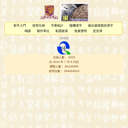
新手入門
使用凡例
字庫統計
隨機漢字
最近被搜索的漢字
鳴謝
製作單位
私隱政策
免責聲明
意見簿
（
管理員
）
在線人數： 2915
自 2014 年 7 月 8 日起
瀏覽人數： 80130665
使用次數： 294044610