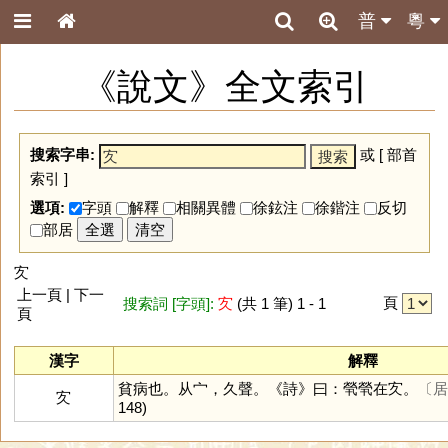
普
粵
《說文》全文索引
搜索字串:
或 [
部首
索引
]
選項:
字頭
解釋
相關異體
徐鉉注
徐鍇注
反切
部居
全選
清空
㝌
上一頁 | 下一
頁
搜索詞 [字頭]:
㝌
(共 1 筆) 1 - 1
頁
漢字
解釋
貧病也。从宀，久聲。《詩》曰：煢煢在㝌。
〔居
㝌
148)