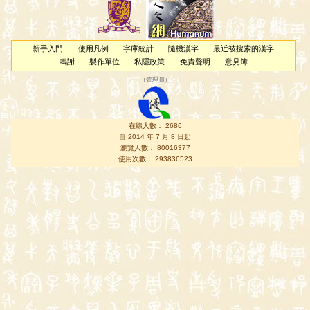
新手入門
使用凡例
字庫統計
隨機漢字
最近被搜索的漢字
鳴謝
製作單位
私隱政策
免責聲明
意見簿
（
管理員
）
在線人數： 2686
自 2014 年 7 月 8 日起
瀏覽人數： 80016377
使用次數： 293836523