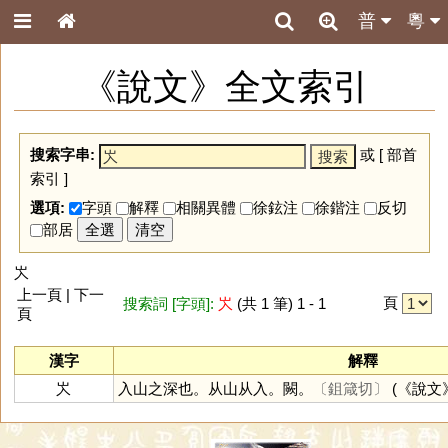
普
粵
《說文》全文索引
搜索字串:
或 [
部首
索引
]
選項:
字頭
解釋
相關異體
徐鉉注
徐鍇注
反切
部居
全選
清空
㞥
上一頁 | 下一
頁
搜索詞 [字頭]:
㞥
(共 1 筆) 1 - 1
頁
漢字
解釋
㞥
入山之深也。从山从入。闕。
〔鉏箴切〕
(《說文》 :