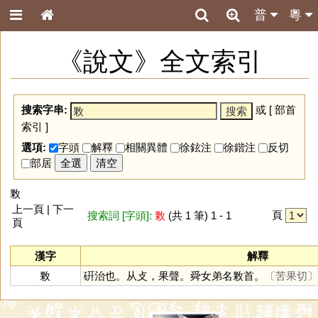
普
粵
《說文》全文索引
搜索字串:
或 [
部首
索引
]
選項:
字頭
解釋
相關異體
徐鉉注
徐鍇注
反切
部居
全選
清空
㪙
上一頁 | 下一
頁
搜索詞 [字頭]:
㪙
(共 1 筆) 1 - 1
頁
漢字
解釋
㪙
硏治也。从攴，果聲。舜女弟名㪙首。
〔苦果切〕