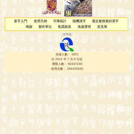
新手入門
使用凡例
字庫統計
隨機漢字
最近被搜索的漢字
鳴謝
製作單位
私隱政策
免責聲明
意見簿
（
管理員
）
在線人數： 2951
自 2014 年 7 月 8 日起
瀏覽人數： 80347238
使用次數： 294433630