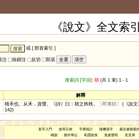
《說文》全文索
或 [
部首索引
]
鉉注
徐鍇注
反切
部居
全選
清空
搜索詞 [字頭]:
䆅
(共 1 筆) 1 - 1
解釋
積禾也。从禾，資聲。《詩》曰：䆅之秩秩。
〔即夷切〕
(《說文》 
142)
新手入門
使用凡例
字庫統計
隨機漢字
最近被搜索
鳴謝
製作單位
私隱政策
免責聲明
意見簿