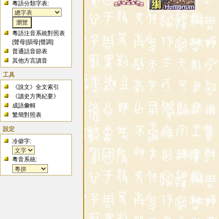
粵語分類字表:
粵語注音系統對照表
[
聲母
|
韻母
|
聲調
]
普通話音節表
其他方言讀音
工具
《說文》全文索引
《讀史方輿紀要》
成語彙輯
繁簡對照表
設定
冷僻字:
粵音系統: