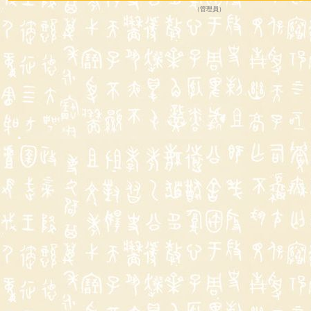
（
管理員
）