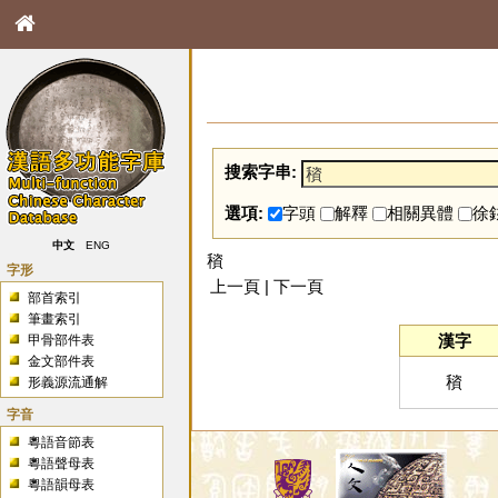
搜索字串:
選項:
字頭
解釋
相關異體
徐
中文
ENG
䆅
字形
上一頁 | 下一頁
部首索引
筆畫索引
漢字
甲骨部件表
金文部件表
䆅
形義源流通解
字音
粵語音節表
粵語聲母表
粵語韻母表