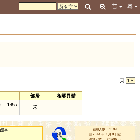
普
粵
引
頁
部居
相關異體
: 145 /
禾
在線人數： 3104
的漢字
自 2014 年 7 月 8 日起
瀏覽人數： 80360686