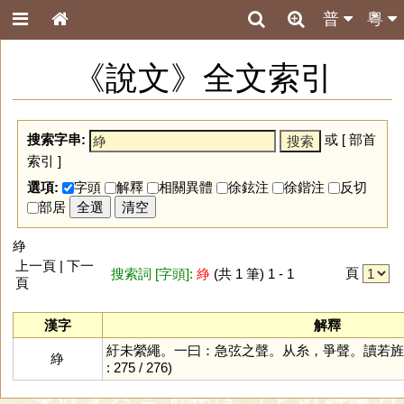
普
粵
《說文》全文索引
搜索字串:
或 [
部首
索引
]
選項:
字頭
解釋
相關異體
徐鉉注
徐鍇注
反切
部居
全選
清空
䋫
上一頁 | 下一
頁
搜索詞 [字頭]:
䋫
(共 1 筆) 1 - 1
頁
漢字
解釋
紆未縈繩。一曰：急弦之聲。从糸，爭聲。讀若旌
䋫
: 275 / 276)