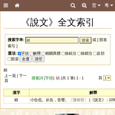
普
粵
《說文》全文索引
搜索字串:
或 [
部首
索引
]
選項:
字頭
解釋
相關異體
徐鉉注
徐鍇注
反切
部居
全選
清空
䍌
上一頁 | 下一
頁
搜索詞 [字頭]:
䍌
(共 1 筆) 1 - 1
頁
漢字
解釋
䍌
小缶也。从缶，咅聲。
〔蒲候切〕
(《說文》 : 109 