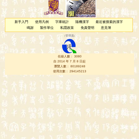
新手入門
使用凡例
字庫統計
隨機漢字
最近被搜索的漢字
鳴謝
製作單位
私隱政策
免責聲明
意見簿
（
管理員
）
在線人數： 3080
自 2014 年 7 月 8 日起
瀏覽人數： 80189248
使用次數： 294145213