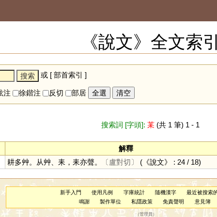
《說文》全文索
或 [
部首索引
]
鉉注
徐鍇注
反切
部居
全選
清空
搜索詞 [字頭]:
䒹
(共 1 筆) 1 - 1
解釋
耕多艸。从艸、耒，耒亦聲。
〔盧對切〕
(《說文》 : 24 / 18)
新手入門
使用凡例
字庫統計
隨機漢字
最近被搜索
鳴謝
製作單位
私隱政策
免責聲明
意見簿
（
管理員
）