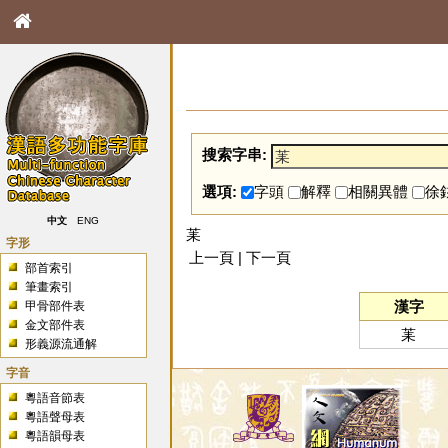
搜索字串:
選項:
字頭
解釋
相關異體
徐
中文
ENG
䒹
字形
上一頁 | 下一頁
部首索引
筆畫索引
漢字
甲骨部件表
金文部件表
䒹
形義源流通解
字音
粵語音節表
粵語聲母表
粵語韻母表