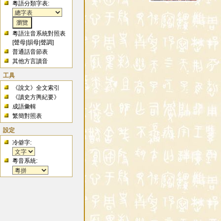
粵語分類字表:
粵語注音系統對照表
[
聲母
|
韻母
|
聲調
]
普通話音節表
其他方言讀音
工具
《說文》全文索引
《讀史方輿紀要》
成語彙輯
繁簡對照表
設定
冷僻字:
粵音系統: