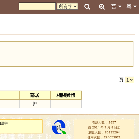
普
粵
引
頁
部居
相關異體
艸
在線人數： 2957
的漢字
自 2014 年 7 月 8 日起
瀏覽人數： 80135264
使用次數： 294053021