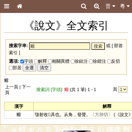
普
粵
《說文》全文索引
搜索字串:
或 [
部首
索引
]
選項:
字頭
解釋
相關異體
徐鉉注
徐鍇注
反切
部居
全選
清空
䚨
上一頁 | 下一
頁
搜索詞 [字頭]:
䚨
(共 1 筆) 1 - 1
頁
漢字
解釋
䚨
隿射收𦅾具也。从角，發聲。
〔方肺切〕
(《說文》 :