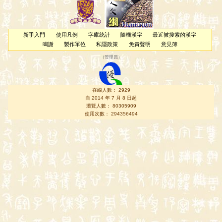
新手入門
使用凡例
字庫統計
隨機漢字
最近被搜索的漢字
鳴謝
製作單位
私隱政策
免責聲明
意見簿
（
管理員
）
在線人數： 2929
自 2014 年 7 月 8 日起
瀏覽人數： 80305909
使用次數： 294356494