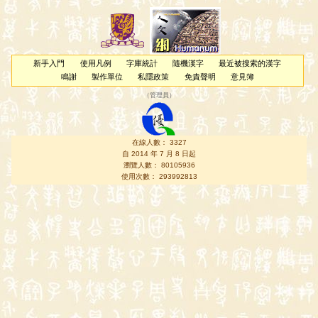
新手入門
使用凡例
字庫統計
隨機漢字
最近被搜索的漢字
鳴謝
製作單位
私隱政策
免責聲明
意見簿
（
管理員
）
在線人數： 3327
自 2014 年 7 月 8 日起
瀏覽人數： 80105936
使用次數： 293992813