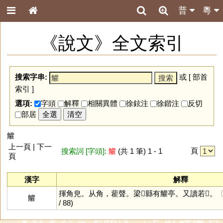
普
粵
《說文》全文索引
搜索字串:
或 [
部首
索引
]
選項:
字頭
解釋
相關異體
徐鉉注
徐鍇注
反切
部居
全選
清空
䚭
上一頁 | 下一
頁
搜索詞 [字頭]:
䚭
(共 1 筆) 1 - 1
頁
漢字
解釋
揮角皃。从角，雚聲。梁𨻳縣有䚭亭。又讀若𦄑。
䚭
/ 88)