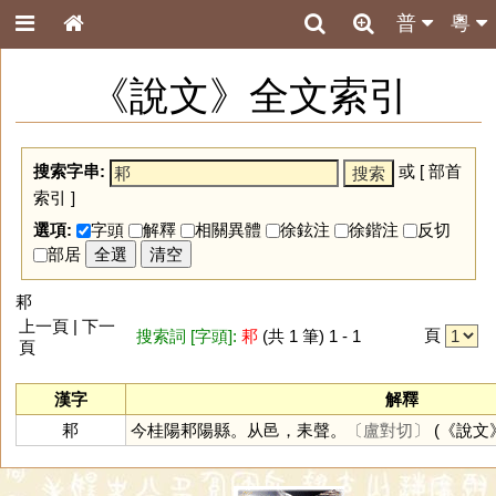
普
粵
《說文》全文索引
搜索字串:
或 [
部首
索引
]
選項:
字頭
解釋
相關異體
徐鉉注
徐鍇注
反切
部居
全選
清空
䣂
上一頁 | 下一
頁
搜索詞 [字頭]:
䣂
(共 1 筆) 1 - 1
頁
漢字
解釋
䣂
今桂陽䣂陽縣。从邑，耒聲。
〔盧對切〕
(《說文》 :