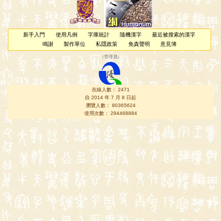
新手入門
使用凡例
字庫統計
隨機漢字
最近被搜索的漢字
鳴謝
製作單位
私隱政策
免責聲明
意見簿
（
管理員
）
在線人數： 2471
自 2014 年 7 月 8 日起
瀏覽人數： 80365624
使用次數： 294468884