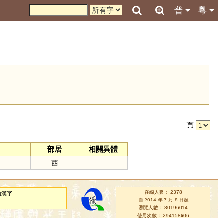
普
粵
引
頁
部居
相關異體
酉
在線人數： 2378
的漢字
自 2014 年 7 月 8 日起
瀏覽人數： 80196014
使用次數： 294158606