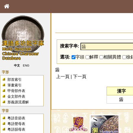
搜索字串:
選項:
字頭
解釋
相關異體
徐
中文
ENG
䣸
字形
上一頁 | 下一頁
部首索引
筆畫索引
漢字
甲骨部件表
金文部件表
䣸
形義源流通解
字音
粵語音節表
粵語聲母表
粵語韻母表