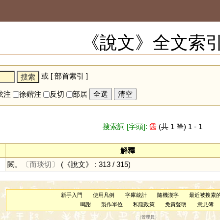
《說文》全文索
或 [
部首索引
]
鉉注
徐鍇注
反切
部居
全選
清空
搜索詞 [字頭]:
䣸
(共 1 筆) 1 - 1
解釋
闕。
〔而琰切〕
(《說文》 : 313 / 315)
新手入門
使用凡例
字庫統計
隨機漢字
最近被搜索
鳴謝
製作單位
私隱政策
免責聲明
意見簿
（
管理員
）