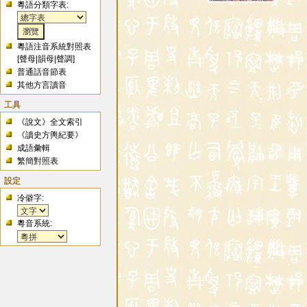
粵語分類字表:
粵語注音系統對照表
[
聲母
|
韻母
|
聲調
]
普通話音節表
其他方言讀音
工具
《說文》全文索引
《讀史方輿紀要》
成語彙輯
繁簡對照表
設定
冷僻字:
粵音系統: