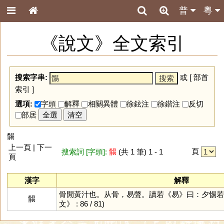
普
粵
《說文》全文索引
搜索字串:
或 [
部首
索引
]
選項:
字頭
解釋
相關異體
徐鉉注
徐鍇注
反切
部居
全選
清空
䯜
上一頁 | 下一
頁
搜索詞 [字頭]:
䯜
(共 1 筆) 1 - 1
頁
漢字
解釋
骨閒黃汁也。从骨，易聲。讀若《易》曰：夕惕若
䯜
文》 : 86 / 81)