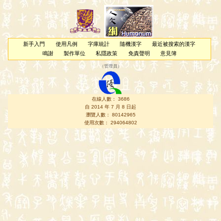
新手入門
使用凡例
字庫統計
隨機漢字
最近被搜索的漢字
鳴謝
製作單位
私隱政策
免責聲明
意見簿
（
管理員
）
在線人數： 3686
自 2014 年 7 月 8 日起
瀏覽人數： 80142965
使用次數： 294064802