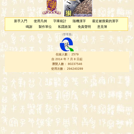
新手入門
使用凡例
字庫統計
隨機漢字
最近被搜索的漢字
鳴謝
製作單位
私隱政策
免責聲明
意見簿
（
管理員
）
在線人數： 2579
自 2014 年 7 月 8 日起
瀏覽人數： 80237546
使用次數： 294240289