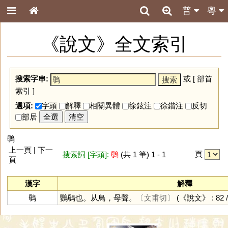
普
粵
《說文》全文索引
搜索字串:
或 [
部首
索引
]
選項:
字頭
解釋
相關異體
徐鉉注
徐鍇注
反切
部居
全選
清空
䳇
上一頁 | 下一
頁
搜索詞 [字頭]:
䳇
(共 1 筆) 1 - 1
頁
漢字
解釋
䳇
鸚䳇也。从鳥，母聲。
〔文甫切〕
(《說文》 : 82 /