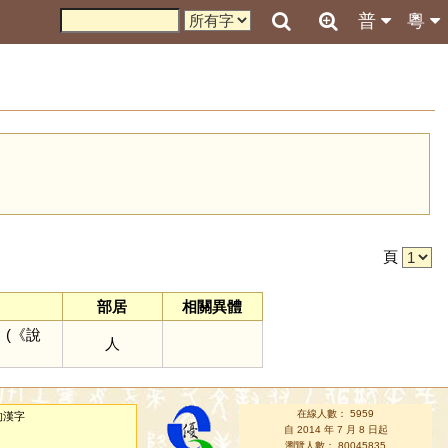
普
粵
引
頁
部居
相關異體
〕
(《說
人
在線人數： 5959
的漢字
自 2014 年 7 月 8 日起
瀏覽人數： 80045835