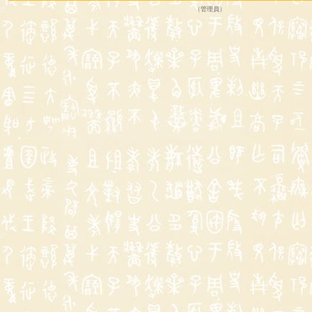
（
管理員
）