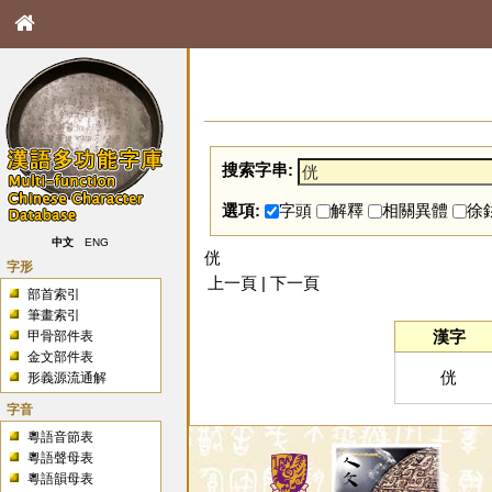
搜索字串:
選項:
字頭
解釋
相關異體
徐
中文
ENG
侊
字形
上一頁 | 下一頁
部首索引
筆畫索引
漢字
甲骨部件表
金文部件表
侊
形義源流通解
字音
粵語音節表
粵語聲母表
粵語韻母表