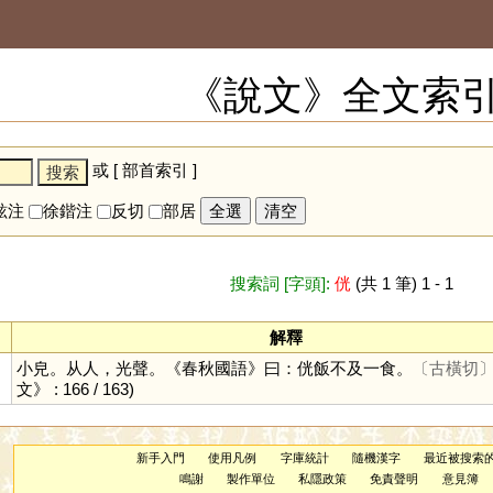
《說文》全文索
或 [
部首索引
]
鉉注
徐鍇注
反切
部居
全選
清空
搜索詞 [字頭]:
侊
(共 1 筆) 1 - 1
解釋
小皃。从人，光聲。《春秋國語》曰：侊飯不及一食。
〔古橫切
文》 : 166 / 163)
新手入門
使用凡例
字庫統計
隨機漢字
最近被搜索
鳴謝
製作單位
私隱政策
免責聲明
意見簿