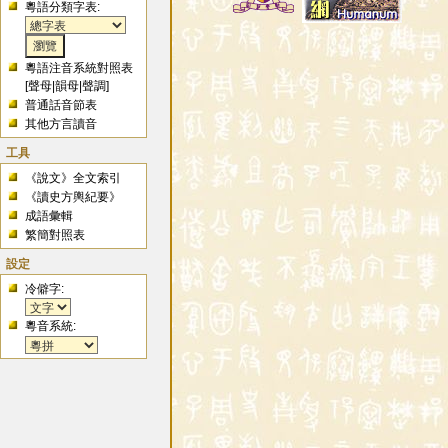
粵語分類字表:
粵語注音系統對照表
[
聲母
|
韻母
|
聲調
]
普通話音節表
其他方言讀音
工具
《說文》全文索引
《讀史方輿紀要》
成語彙輯
繁簡對照表
設定
冷僻字:
粵音系統: