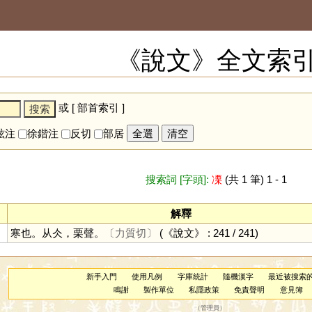
《說文》全文索
或 [
部首索引
]
鉉注
徐鍇注
反切
部居
全選
清空
搜索詞 [字頭]:
凓
(共 1 筆) 1 - 1
解釋
寒也。从仌，栗聲。
〔力質切〕
(《說文》 : 241 / 241)
新手入門
使用凡例
字庫統計
隨機漢字
最近被搜索
鳴謝
製作單位
私隱政策
免責聲明
意見簿
（
管理員
）