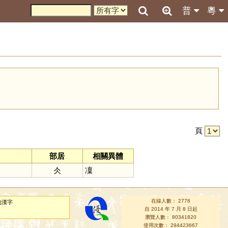
普
粵
引
頁
部居
相關異體
仌
凜
在線人數： 2778
的漢字
自 2014 年 7 月 8 日起
瀏覽人數： 80341820
使用次數： 294423667