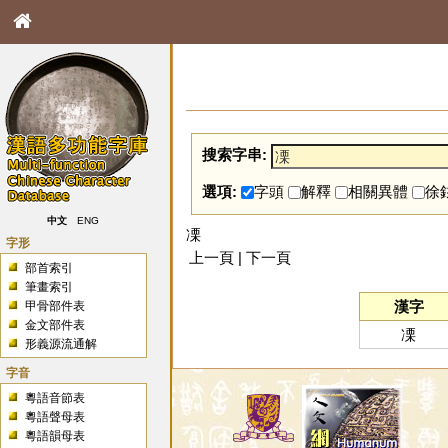
搜索字串:
選項:
字頭
解釋
相關異體
徐
中文
ENG
凓
字形
上一頁 | 下一頁
部首索引
筆畫索引
漢字
甲骨部件表
金文部件表
凓
形義源流通解
字音
粵語音節表
粵語聲母表
粵語韻母表