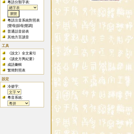
粵語分類字表:
粵語注音系統對照表
[
聲母
|
韻母
|
聲調
]
普通話音節表
其他方言讀音
工具
《說文》全文索引
《讀史方輿紀要》
成語彙輯
繁簡對照表
設定
冷僻字:
粵音系統: