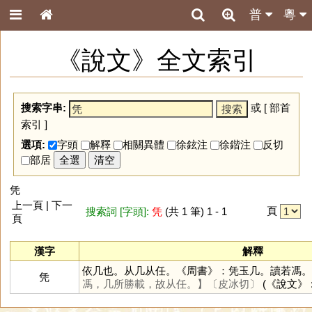
普
粵
《說文》全文索引
搜索字串:
或 [
部首
索引
]
選項:
字頭
解釋
相關異體
徐鉉注
徐鍇注
反切
部居
全選
清空
凭
上一頁 | 下一
頁
搜索詞 [字頭]:
凭
(共 1 筆) 1 - 1
頁
漢字
解釋
依几也。从几从任。《周書》：凭玉几。讀若馮。
凭
馮，几所勝載，故从任。】
〔皮冰切〕
(《說文》 : 2