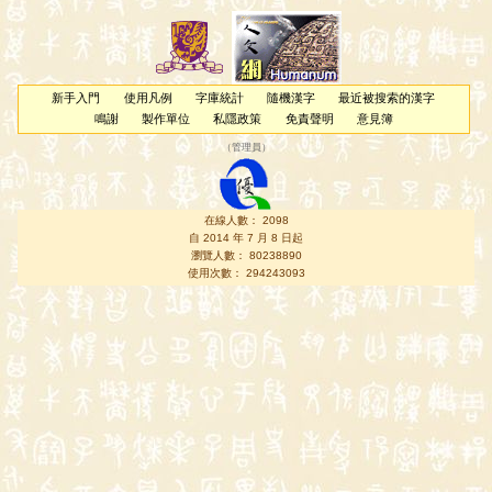
新手入門
使用凡例
字庫統計
隨機漢字
最近被搜索的漢字
鳴謝
製作單位
私隱政策
免責聲明
意見簿
（
管理員
）
在線人數： 2098
自 2014 年 7 月 8 日起
瀏覽人數： 80238890
使用次數： 294243093