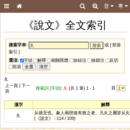
普
粵
《說文》全文索引
搜索字串:
或 [
部首
索引
]
選項:
字頭
解釋
相關異體
徐鉉注
徐鍇注
反切
部居
全選
清空
夂
上一頁 | 下一
頁
搜索詞 [字頭]:
夂
(共 1 筆) 1 - 1
頁
漢字
解釋
从後至也。象人兩脛後有致之者。凡夂之屬皆从夂
夂
(《說文》 : 114 / 109)