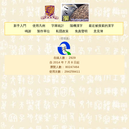
新手入門
使用凡例
字庫統計
隨機漢字
最近被搜索的漢字
鳴謝
製作單位
私隱政策
免責聲明
意見簿
（
管理員
）
在線人數： 2929
自 2014 年 7 月 8 日起
瀏覽人數： 80247464
使用次數： 294259411