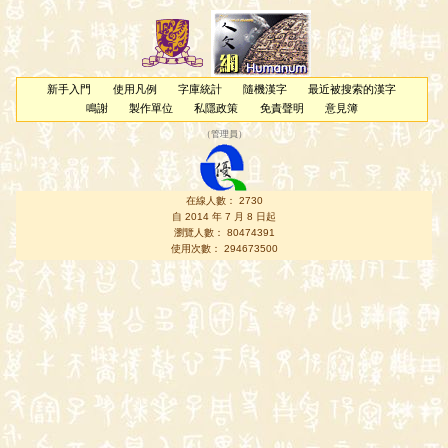
新手入門
使用凡例
字庫統計
隨機漢字
最近被搜索的漢字
鳴謝
製作單位
私隱政策
免責聲明
意見簿
（
管理員
）
在線人數： 2730
自 2014 年 7 月 8 日起
瀏覽人數： 80474391
使用次數： 294673500