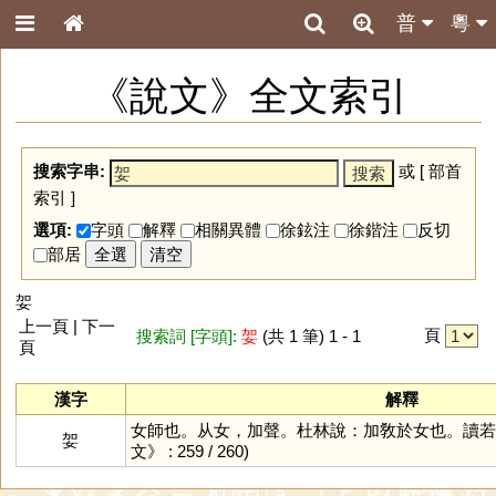
普
粵
《說文》全文索引
搜索字串:
或 [
部首
索引
]
選項:
字頭
解釋
相關異體
徐鉉注
徐鍇注
反切
部居
全選
清空
妿
上一頁 | 下一
頁
搜索詞 [字頭]:
妿
(共 1 筆) 1 - 1
頁
漢字
解釋
女師也。从女，加聲。杜林說：加敎於女也。讀若
妿
文》 : 259 / 260)