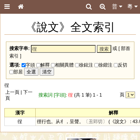
普
粵
《說文》全文索引
搜索字串:
或 [
部首
索引
]
選項:
字頭
解釋
相關異體
徐鉉注
徐鍇注
反切
部居
全選
清空
徎
上一頁 | 下一
頁
搜索詞 [字頭]:
徎
(共 1 筆) 1 - 1
頁
漢字
解釋
徎
徑行也。从彳，呈聲。
〔丑郢切〕
(《說文》 : 43 /