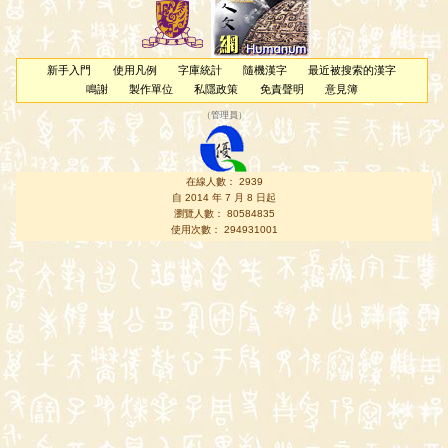
新手入門
使用凡例
字庫統計
隨機漢字
最近被搜索的漢字
鳴謝
製作單位
私隱政策
免責聲明
意見簿
（
管理員
）
在線人數： 2939
自 2014 年 7 月 8 日起
瀏覽人數： 80584835
使用次數： 294931001