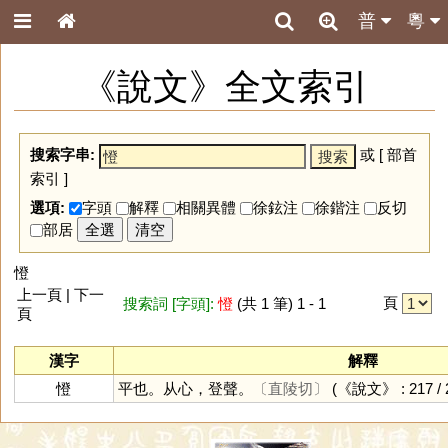
普
粵
《說文》全文索引
搜索字串:
或 [
部首
索引
]
選項:
字頭
解釋
相關異體
徐鉉注
徐鍇注
反切
部居
全選
清空
憕
上一頁 | 下一
頁
搜索詞 [字頭]:
憕
(共 1 筆) 1 - 1
頁
漢字
解釋
憕
平也。从心，登聲。
〔直陵切〕
(《說文》 : 217 / 