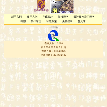
新手入門
使用凡例
字庫統計
隨機漢字
最近被搜索的漢字
鳴謝
製作單位
私隱政策
免責聲明
意見簿
（
管理員
）
在線人數： 3228
自 2014 年 7 月 8 日起
瀏覽人數： 80346075
使用次數： 294431433