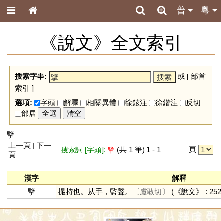
普
粵
《說文》全文索引
搜索字串:
或 [
部首
索引
]
選項:
字頭
解釋
相關異體
徐鉉注
徐鍇注
反切
部居
全選
清空
擥
上一頁 | 下一
頁
搜索詞 [字頭]:
擥
(共 1 筆) 1 - 1
頁
漢字
解釋
擥
撮持也。从手，監聲。
〔盧敢切〕
(《說文》 : 252 