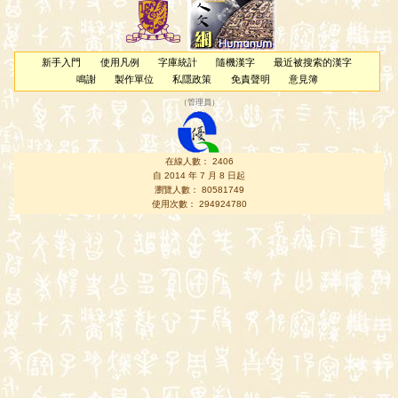
新手入門
使用凡例
字庫統計
隨機漢字
最近被搜索的漢字
鳴謝
製作單位
私隱政策
免責聲明
意見簿
（
管理員
）
在線人數： 2406
自 2014 年 7 月 8 日起
瀏覽人數： 80581749
使用次數： 294924780