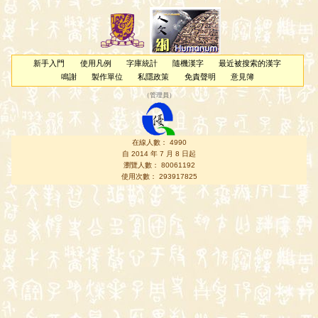
新手入門
使用凡例
字庫統計
隨機漢字
最近被搜索的漢字
鳴謝
製作單位
私隱政策
免責聲明
意見簿
（
管理員
）
在線人數： 4990
自 2014 年 7 月 8 日起
瀏覽人數： 80061192
使用次數： 293917825