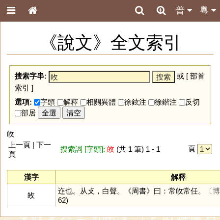
普
粵
《說文》全文索引
搜索字串:
或 [
部首
索引
]
選項:
字頭
解釋
相關異體
徐鉉注
徐鍇注
反切
部居
全選
清空
敀
上一頁 | 下一
頁
搜索詞 [字頭]:
敀
(共 1 筆) 1 - 1
頁
漢字
解釋
迮也。从攴，白聲。《周書》曰：常敀常任。
〔博
敀
62)