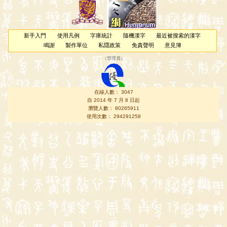
新手入門
使用凡例
字庫統計
隨機漢字
最近被搜索的漢字
鳴謝
製作單位
私隱政策
免責聲明
意見簿
（
管理員
）
在線人數： 3047
自 2014 年 7 月 8 日起
瀏覽人數： 80265911
使用次數： 294291258