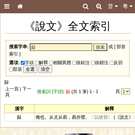
普
粵
《說文》全文索引
搜索字串:
或 [
部首
索引
]
選項:
字頭
解釋
相關異體
徐鉉注
徐鍇注
反切
部居
全選
清空
敡
上一頁 | 下一
頁
搜索詞 [字頭]:
敡
(共 1 筆) 1 - 1
頁
漢字
解釋
敡
侮也。从攴从易，易亦聲。
〔以豉切〕
(《說文》 : 6